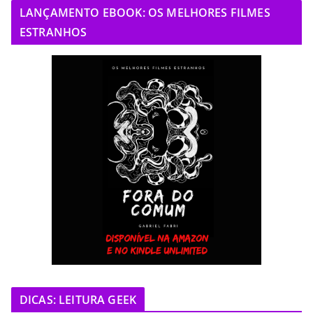
LANÇAMENTO EBOOK: OS MELHORES FILMES
ESTRANHOS
DICAS: LEITURA GEEK