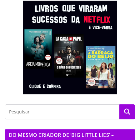
DO MESMO CRIADOR DE ‘BIG LITTLE LIES’ –