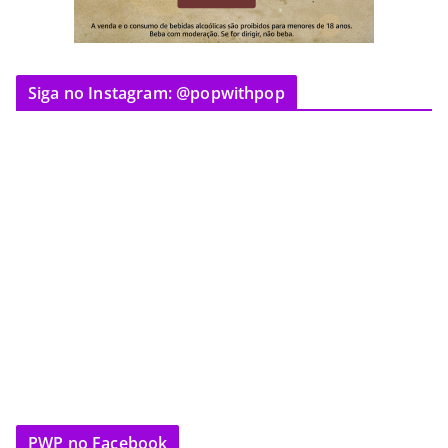
Siga no Instagram: @popwithpop
PWP no Facebook