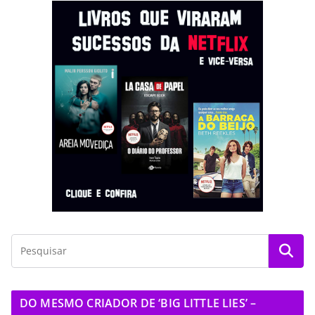
DO MESMO CRIADOR DE ‘BIG LITTLE LIES’ –