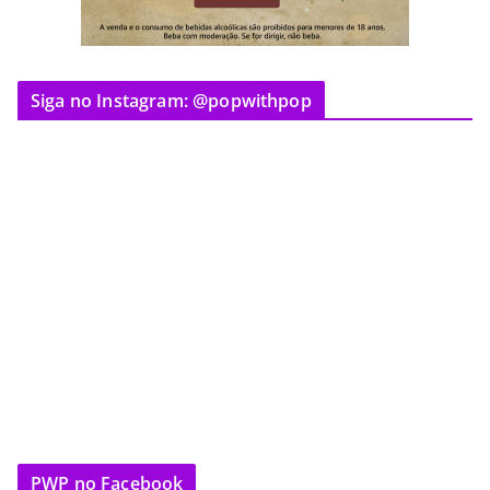
Siga no Instagram: @popwithpop
PWP no Facebook