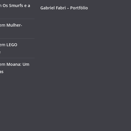
m
Os Smurfs e a
Gabriel Fabri – Portfólio
em
Mulher-
em
LEGO
e
em
Moana: Um
as