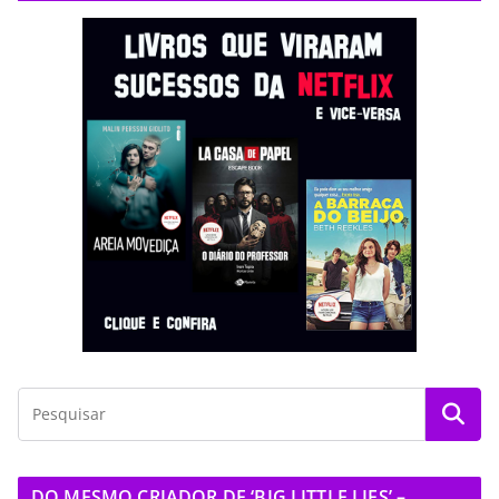
DO MESMO CRIADOR DE ‘BIG LITTLE LIES’ –