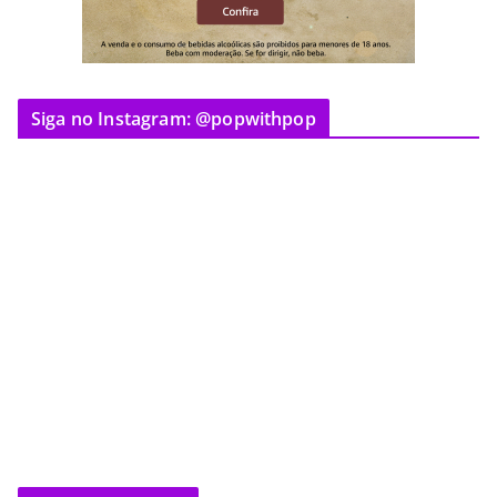
Siga no Instagram: @popwithpop