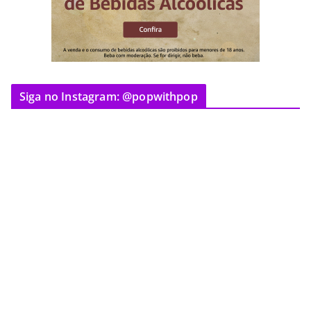
Siga no Instagram: @popwithpop