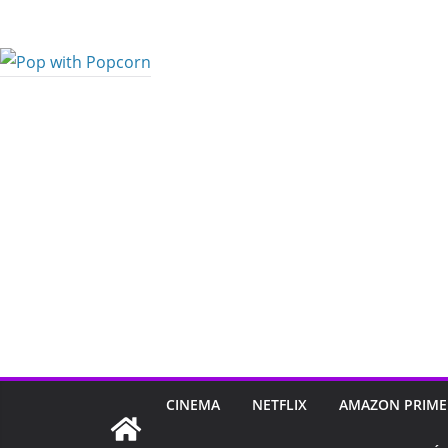
Pular
para
o
conteúdo
CINEMA
NETFLIX
AMAZON PRIME