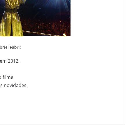
riel Fabri:
 em 2012.
o filme
as novidades!