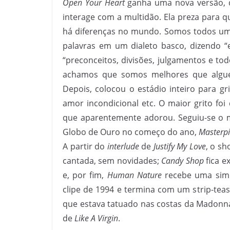
Open Your Heart
ganha uma nova versão, 
interage com a multidão. Ela preza para q
há diferenças no mundo. Somos todos uma
palavras em um dialeto basco, dizendo “
“preconceitos, divisões, julgamentos e to
achamos que somos melhores que algué
Depois, colocou o estádio inteiro para gri
amor incondicional etc. O maior grito fo
que aparentemente adorou. Seguiu-se o 
Globo de Ouro no começo do ano,
Masterp
A partir do
interlude
de
Justify My Love
, o s
cantada, sem novidades;
Candy Shop
fica e
e, por fim,
Human Nature
recebe uma simp
clipe de 1994 e termina com um strip-te
que estava tatuado nas costas da Madonna
de
Like A Virgin
.