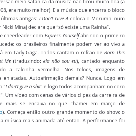
ersão meio satânica da música não ficou muito boa (a
008, era muito melhor). E a música que encerra o bloco
últimas antigas:
I Don’t Give A
coloca o Morumbi num
Nicki Minaj declara que “só existe uma Rainha”.
de cheerleader com
Express Yourself
abrindo o primeiro
cede: os brasileiros finalmente podem ver ao vivo a
dá em Lady Gaga. Todos cantam o refrão de
Born This
ot Me
(traduzindo:
ela não sou eu
), cantado enquanto
do a calcinha vermelha. Nos telões, imagens de
 enlatadas. Autoafirmação demais? Nunca. Logo em
o “
I don’t give a shit
” e logo todos acompanham no coro
. Um vídeo com cenas de vários clipes da carreira de
e mais se encaixa no que chamei em março de
to
). Começa então outro grande momento do show: o
é a música mais animada até então. A performance foi