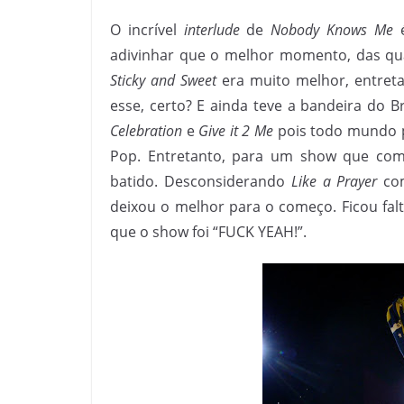
O incrível
interlude
de
Nobody Knows Me
é
adivinhar que o melhor momento, das qua
Sticky and Sweet
era muito melhor, entreta
esse, certo? E ainda teve a bandeira do Br
Celebration
e
Give it 2 Me
pois todo mundo 
Pop. Entretanto, para um show que come
batido. Desconsiderando
Like a Prayer
com
deixou o melhor para o começo. Ficou fa
que o show foi “FUCK YEAH!”.