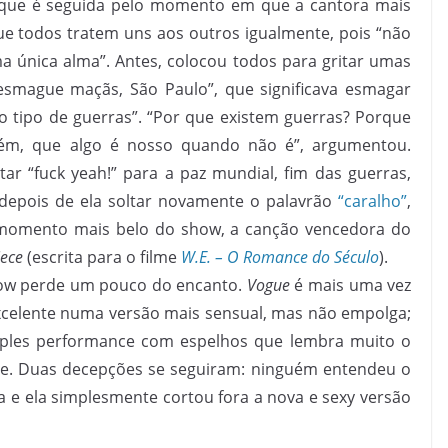
que é seguida pelo momento em que a cantora mais
ue todos tratem uns aos outros igualmente, pois “não
 única alma”. Antes, colocou todos para gritar umas
esmague maçãs, São Paulo”, que significava esmagar
do tipo de guerras”. “Por que existem guerras? Porque
m, que algo é nosso quando não é”, argumentou.
tar “fuck yeah!” para a paz mundial, fim das guerras,
i depois de ela soltar novamente o palavrão
“caralho”
,
momento mais belo do show, a canção vencedora do
iece
(escrita para o filme
W.E. – O Romance do Século
).
how perde um pouco do encanto.
Vogue
é mais uma vez
xcelente numa versão mais sensual, mas não empolga;
les performance com espelhos que lembra muito o
ase. Duas decepções se seguiram: ninguém entendeu o
 e ela simplesmente cortou fora a nova e sexy versão