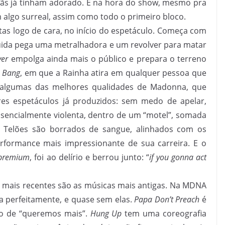
fãs já tinham adorado. E na hora do show, mesmo pra
 algo surreal, assim como todo o primeiro bloco.
as logo de cara, no início do espetáculo. Começa com
ida pega uma metralhadora e um revolver para matar
ver
empolga ainda mais o público e prepara o terreno
 Bang
, em que a Rainha atira em qualquer pessoa que
e algumas das melhores qualidades de Madonna, que
es espetáculos já produzidos: sem medo de apelar,
ssencialmente violenta, dentro de um “motel”, somada
. Telões são borrados de sangue, alinhados com os
rformance mais impressionante de sua carreira. E o
premium
, foi ao delírio e berrou junto: “
if you gonna act
s mais recentes são as músicas mais antigas. Na MDNA
na perfeitamente, e quase sem elas.
Papa Don’t Preach
é
ho de “queremos mais”.
Hung Up
tem uma coreografia