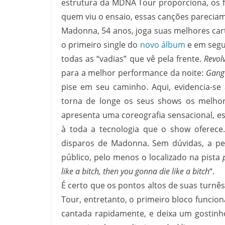
estrutura da MDNA Tour proporciona, os 
quem viu o ensaio, essas canções pareciam
Madonna, 54 anos, joga suas melhores cart
o primeiro single do
novo álbum
e em segu
todas as “vadias” que vê pela frente.
Revol
para a melhor performance da noite:
Gang
pise em seu caminho. Aqui, evidencia-s
torna de longe os seus shows os melhor
apresenta uma coreografia sensacional, e
à toda a tecnologia que o show oferece
disparos de Madonna. Sem dúvidas, a pe
público, pelo menos o localizado na pista
like a bitch, then you gonna die like a bitch
“.
É certo que os pontos altos de suas turnê
Tour, entretanto, o primeiro bloco funcio
cantada rapidamente, e deixa um gostin