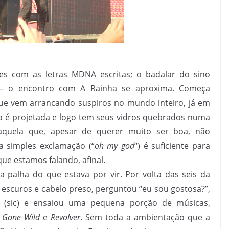
s com as letras MDNA escritas; o badalar do sino
so – o encontro com A Rainha se aproxima. Começa
ue vem arrancando suspiros no mundo inteiro, já em
eja é projetada e logo tem seus vidros quebrados numa
aquela que, apesar de querer muito ser boa, não
a simples exclamação (“
oh my god
“) é suficiente para
ue estamos falando, afinal.
a palha do que estava por vir. Por volta das seis da
 escuros e cabelo preso, perguntou “eu sou gostosa?”,
o!” (sic) e ensaiou uma pequena porção de músicas,
l Gone Wild
e
Revolver
. Sem toda a ambientação que a