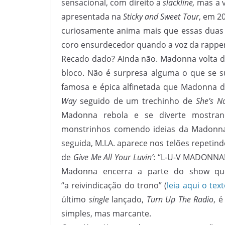
sensacional, com direito a
slackline,
mas a v
apresentada na
Sticky and Sweet Tour
, em 2
curiosamente anima mais que essas duas 
coro ensurdecedor quando a voz da rapper 
Recado dado? Ainda não. Madonna volta 
bloco.
Não é surpresa alguma o que se su
famosa e épica alfinetada que Madonna 
Way
seguido de um trechinho de
She’s N
Madonna rebola e se diverte mostran
monstrinhos comendo ideias da Madonna
seguida, M.I.A. aparece nos telões repetind
de
Give Me All Your Luvin’
: “L-U-V MADONNA!”
Madonna encerra a parte do show qu
“a reivindicação do trono” (
leia aqui o tex
último
single
lançado,
Turn Up The Radio
, 
simples, mas marcante.