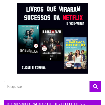
DO MESMO CRIADOR DE ‘BIG LITTLE LIES’ –