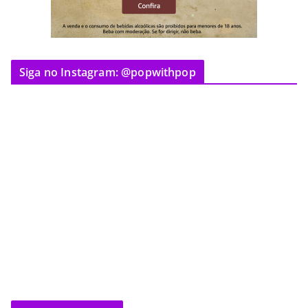
Siga no Instagram: @popwithpop