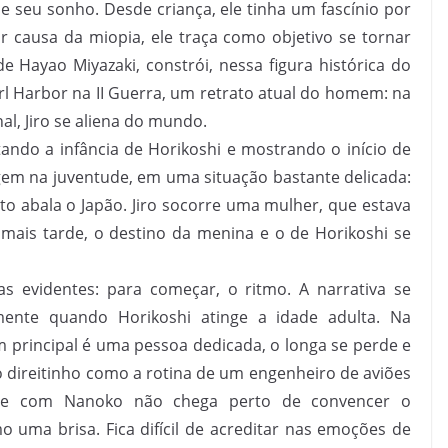
e seu sonho. Desde criança, ele tinha um fascínio por
por causa da miopia, ele traça como objetivo se tornar
de Hayao Miyazaki, constrói, nessa figura histórica do
 Harbor na II Guerra, um retrato atual do homem: na
al, Jiro se aliena do mundo.
tando a infância de Horikoshi e mostrando o início de
em na juventude, em uma situação bastante delicada:
 abala o Japão. Jiro socorre uma mulher, que estava
mais tarde, o destino da menina e o de Horikoshi se
s evidentes: para começar, o ritmo. A narrativa se
mente quando Horikoshi atinge a idade adulta. Na
m principal é uma pessoa dedicada, o longa se perde e
o direitinho como a rotina de um engenheiro de aviões
ce com Nanoko não chega perto de convencer o
 uma brisa. Fica difícil de acreditar nas emoções de