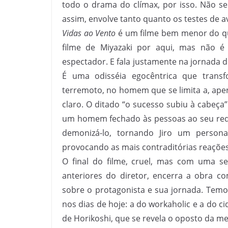
todo o drama do clímax, por isso. Não s
assim, envolve tanto quanto os testes de av
Vidas ao Vento
é um filme bem menor do q
filme de Miyazaki por aqui, mas não é
espectador. E fala justamente na jornada d
É uma odisséia egocêntrica que tran
terremoto, no homem que se limita a, apena
claro. O ditado “o sucesso subiu à cabeça
um homem fechado às pessoas ao seu redor
demonizá-lo, tornando Jiro um person
provocando as mais contraditórias reações 
O final do filme, cruel, mas com uma se
anteriores do diretor, encerra a obra 
sobre o protagonista e sua jornada. Tem
nos dias de hoje: a do workaholic e a do
de Horikoshi, que se revela o oposto da me