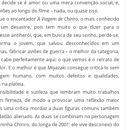
e decide se é amor ou uma mera convenção social, e,
iões ao longo do filme – nada, ou quase isso.
ue o encantador
A Viagem de Chiriro
, o mais conhecido
 um desastre, pois tem muito o que dizer para o
esse antiherói, que, em busca de seu sonho, perde-se.
sforma o jovem, que salvou desconhecidos em um
s, fabricar aviões de guerra – o melhor da categoria,
” cabe perfeitamente aqui: o que vemos é o retrato de
. E o melhor é que Miyazaki consegue criticá-lo sem
agem humano, com muitos defeitos e qualidades,
na plateia.
nsibilidade e sutileza que lembram muito trabalhos
com firmeza, de modo a provocar uma reflexão maior
os uma crítica mordaz a duas figuras comuns também
 cidadão alienado. As duas se combinam no personagem
ninha Chiriro, do longa de 2001: ele vive desconexo do