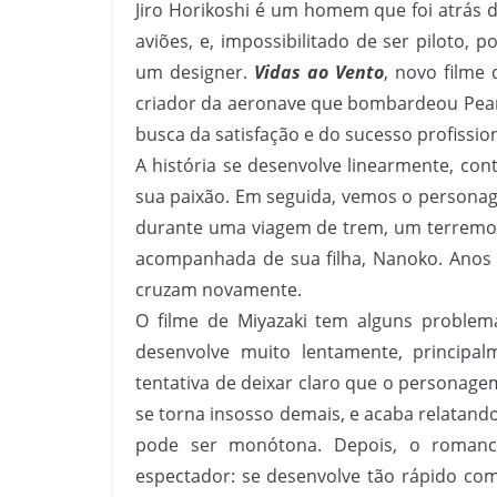
Jiro Horikoshi é um homem que foi atrás d
aviões, e, impossibilitado de ser piloto, 
um designer.
Vidas ao Vento
, novo filme 
criador da aeronave que bombardeou Pearl
busca da satisfação e do sucesso profission
A história se desenvolve linearmente, con
sua paixão. Em seguida, vemos o personag
durante uma viagem de trem, um terremoto
acompanhada de sua filha, Nanoko. Anos 
cruzam novamente.
O filme de Miyazaki tem alguns problema
desenvolve muito lentamente, principal
tentativa de deixar claro que o personage
se torna insosso demais, e acaba relatand
pode ser monótona. Depois, o roman
espectador: se desenvolve tão rápido como