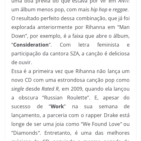
uma boa prévia do que estava por vir em
ANTi
:
um álbum menos pop, com mais
hip hop
e
reggae
.
O resultado perfeito dessa combinação, que já foi
explorada anteriormente por Rihanna em “Man
Down”, por exemplo, é a faixa que abre o álbum,
“
Consideration
“. Com letra feminista e
participação da cantora SZA, a canção é deliciosa
de ouvir.
Essa é a primeira vez que Rihanna não lança um
novo CD com uma estrondosa canção pop como
single
desde
Rated R
, em 2009, quando ela lançou
a obscura “Russian Roulette”. E, apesar do
sucesso de “
Work
” na sua semana de
lançamento, a parceria com o rapper Drake está
longe de ser uma joia como “We Found Love
“
ou
“Diamonds
“
. Entretanto, é uma das melhores