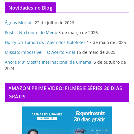
Novidades no Blog
Águas Mortais
22 de julho de 2026
Push – No Limite do Medo
5 de março de 2026
Hurry Up Tomorrow: Além dos Holofotes
17 de maio de 2025
Missão: Impossível – O Acerto Final
15 de maio de 2025
Anora (48ª Mostra Internacional de Cinema)
5 de outubro de
2024
AMAZON PRIME VIDEO: FILMES E SÉRIES 30 DIAS
GRÁTIS