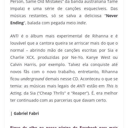
Person, Same Old Mistakes” da banda australiana Tame
Impala) e uma série de canções esquecíveis. Das
músicas restantes, só se salva a deliciosa “
Never
Ending
“, balada com pegada meio
indie
.
ANTi
é o álbum mais experimental de Rihanna e é
louvável que a cantora queira se arriscar mais do que o
normal – abrindo mão de canções escritas por Sia e
Charlie XCX, produzidas por Ne-Yo, Kanye West ou
Calvin Harris, por exemplo. Talvez ela conquiste até
novos fãs com o novo trabalho, entretanto, Rihanna
ficou
underground
demais nesse CD. Aconteceu o que se
temia: as músicas mais legais de
ANTi
estão em
This Is
Acting
, da Sia (“Cheap Thrlls” e “Reaper”). É, era melhor
ter continuado com as parcerias que davam certo.
| Gabriel Fabri
Fique de olho na nossa página do Facebook para mais