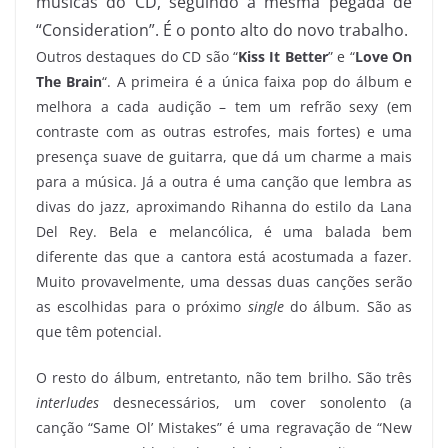
músicas do CD, seguindo a mesma pegada de
“Consideration”. É o ponto alto do novo trabalho.
Outros destaques do CD são “
Kiss It Better
” e “
Love On
The Brain
“. A primeira é a única faixa pop do álbum e
melhora a cada audição – tem um refrão sexy (em
contraste com as outras estrofes, mais fortes) e uma
presença suave de guitarra, que dá um charme a mais
para a música. Já a outra é uma canção que lembra as
divas do jazz, aproximando Rihanna do estilo da Lana
Del Rey. Bela e melancólica, é uma balada bem
diferente das que a cantora está acostumada a fazer.
Muito provavelmente, uma dessas duas canções serão
as escolhidas para o próximo
single
do álbum. São as
que têm potencial.
O resto do álbum, entretanto, não tem brilho. São três
interludes
desnecessários, um cover sonolento (a
canção “Same Ol’ Mistakes” é uma regravação de “New