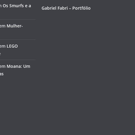
m
Os Smurfs e a
Gabriel Fabri – Portfólio
em
Mulher-
em
LEGO
e
em
Moana: Um
as