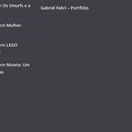
m
Os Smurfs e a
Gabriel Fabri – Portfólio
em
Mulher-
em
LEGO
e
em
Moana: Um
as