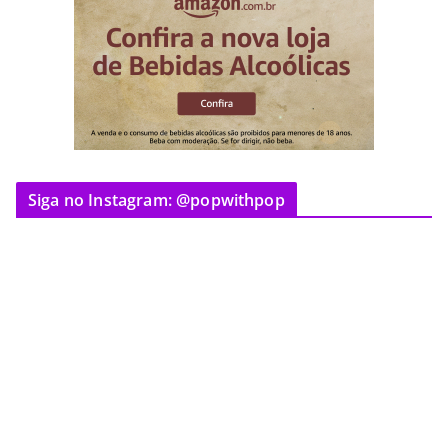
Siga no Instagram: @popwithpop