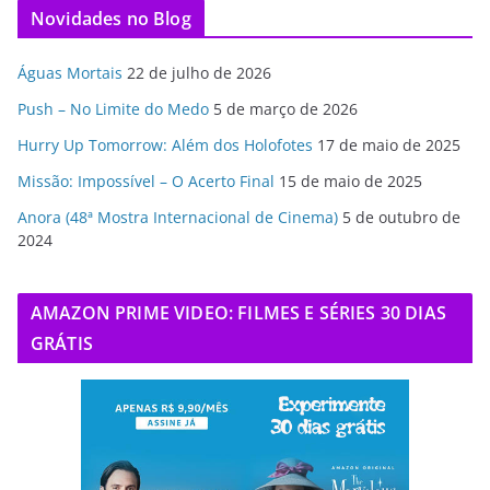
Novidades no Blog
Águas Mortais
22 de julho de 2026
Push – No Limite do Medo
5 de março de 2026
Hurry Up Tomorrow: Além dos Holofotes
17 de maio de 2025
Missão: Impossível – O Acerto Final
15 de maio de 2025
Anora (48ª Mostra Internacional de Cinema)
5 de outubro de
2024
AMAZON PRIME VIDEO: FILMES E SÉRIES 30 DIAS
GRÁTIS