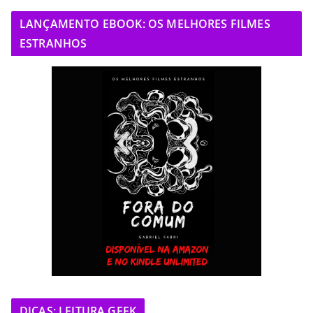
LANÇAMENTO EBOOK: OS MELHORES FILMES
ESTRANHOS
DICAS: LEITURA GEEK