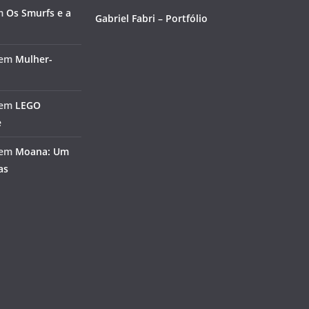
m
Os Smurfs e a
Gabriel Fabri – Portfólio
em
Mulher-
em
LEGO
e
em
Moana: Um
as