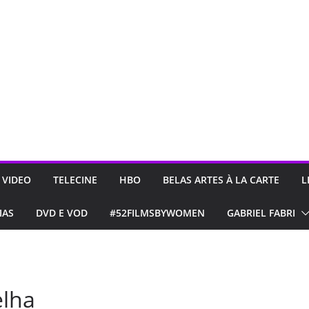
 VIDEO
TELECINE
HBO
BELAS ARTES À LA CARTE
L
IAS
DVD E VOD
#52FILMSBYWOMEN
GABRIEL FABRI
elha