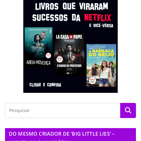
DO MESMO CRIADOR DE ‘BIG LITTLE LIES’ –