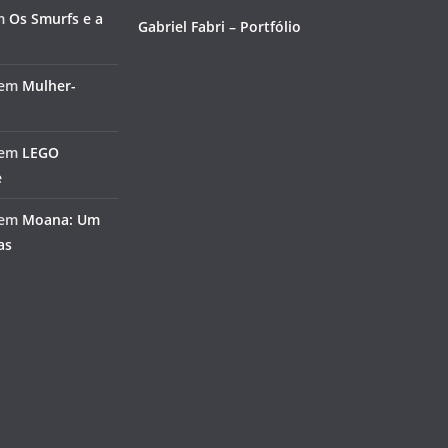
m
Os Smurfs e a
Gabriel Fabri – Portfólio
em
Mulher-
em
LEGO
e
em
Moana: Um
as