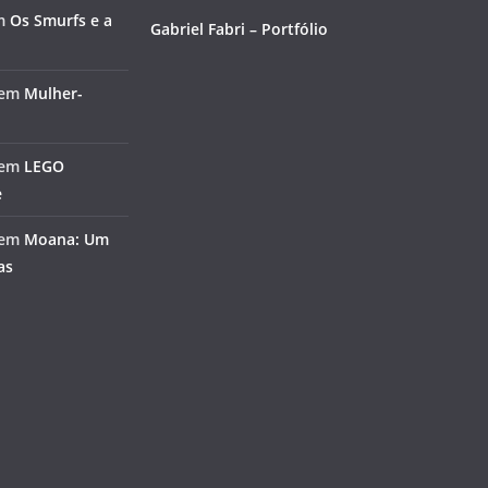
m
Os Smurfs e a
Gabriel Fabri – Portfólio
em
Mulher-
em
LEGO
e
em
Moana: Um
as