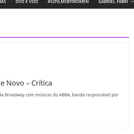
IAS
DVD E VOD
#52FILMSBYWOMEN
GABRIEL FABRI
 Novo – Crítica
 da Broadway com músicas do ABBA, banda responsável por