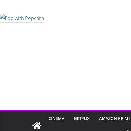
Pular
para
o
conteúdo
CINEMA
NETFLIX
AMAZON PRIME