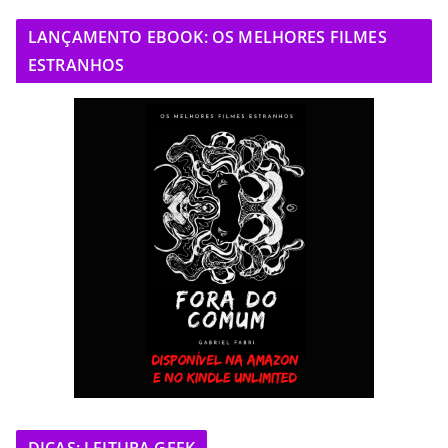
LANÇAMENTO EBOOK: OS MELHORES FILMES
ESTRANHOS
DICAS: LEITURA GEEK