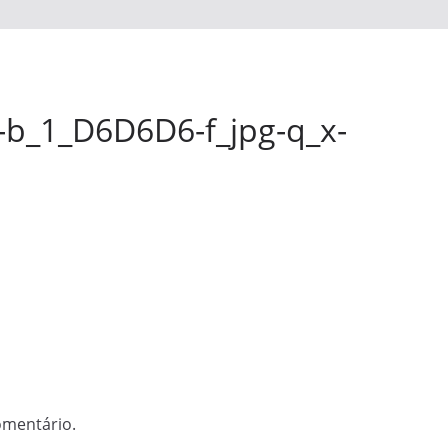
-b_1_D6D6D6-f_jpg-q_x-
omentário.