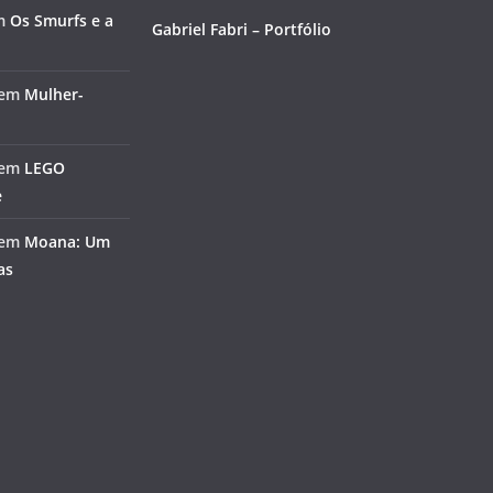
m
Os Smurfs e a
Gabriel Fabri – Portfólio
em
Mulher-
em
LEGO
e
em
Moana: Um
as