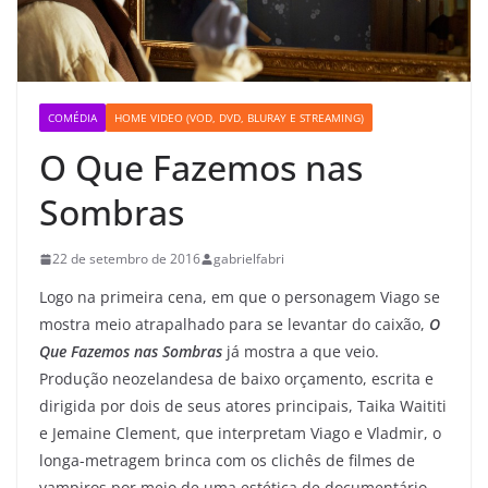
COMÉDIA
HOME VIDEO (VOD, DVD, BLURAY E STREAMING)
O Que Fazemos nas
Sombras
22 de setembro de 2016
gabrielfabri
Logo na primeira cena, em que o personagem Viago se
mostra meio atrapalhado para se levantar do caixão,
O
Que Fazemos nas Sombras
já mostra a que veio.
Produção neozelandesa de baixo orçamento, escrita e
dirigida por dois de seus atores principais, Taika Waititi
e Jemaine Clement, que interpretam Viago e Vladmir, o
longa-metragem brinca com os clichês de filmes de
vampiros por meio de uma estética de documentário.