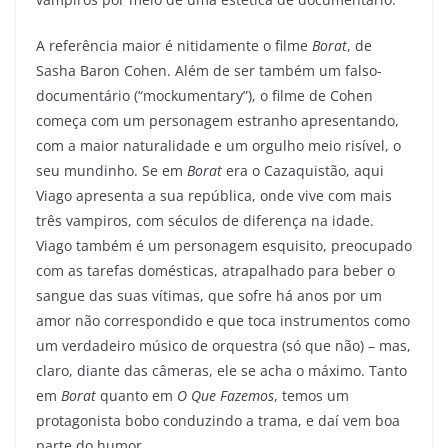
A referência maior é nitidamente o filme
Borat
, de
Sasha Baron Cohen. Além de ser também um falso-
documentário (“mockumentary”), o filme de Cohen
começa com um personagem estranho apresentando,
com a maior naturalidade e um orgulho meio risível, o
seu mundinho. Se em
Borat
era o Cazaquistão, aqui
Viago apresenta a sua república, onde vive com mais
três vampiros, com séculos de diferença na idade.
Viago também é um personagem esquisito, preocupado
com as tarefas domésticas, atrapalhado para beber o
sangue das suas vítimas, que sofre há anos por um
amor não correspondido e que toca instrumentos como
um verdadeiro músico de orquestra (só que não) – mas,
claro, diante das câmeras, ele se acha o máximo. Tanto
em
Borat
quanto em
O Que Fazemos
, temos um
protagonista bobo conduzindo a trama, e daí vem boa
parte do humor.