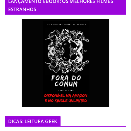
LANÇAMENTO EBOOK: OS MELHORES FILMES
ESTRANHOS
DICAS: LEITURA GEEK