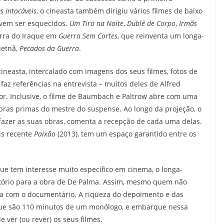
s Intocáveis
, o cineasta também dirigiu vários filmes de baixo
evem ser esquecidos.
Um Tiro na Noite
,
Dublê de Corpo
,
Irmãs
erra do Iraque em
Guerra Sem Cortes
, que reinventa um longa-
ietnã,
Pecados da Guerra
.
neasta, intercalado com imagens dos seus filmes, fotos de
faz referências na entrevista – muitos deles de Alfred
etor. Inclusive, o filme de Baumbach e Paltrow abre com uma
bras primas do mestre do suspense. Ao longo da projeção, o
a fazer as suas obras, comenta a recepção de cada uma delas.
is recente
Paixão
(2013), tem um espaço garantido entre os
que tem interesse muito específico em cinema, o longa-
ório para a obra de De Palma. Assim, mesmo quem não
ia com o documentário. A riqueza do depoimento e das
que são 110 minutos de um monólogo, e embarque nessa
e ver (ou rever) os seus filmes.