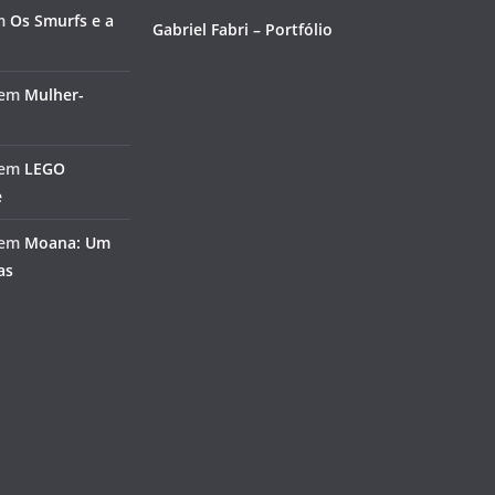
m
Os Smurfs e a
Gabriel Fabri – Portfólio
em
Mulher-
em
LEGO
e
em
Moana: Um
as