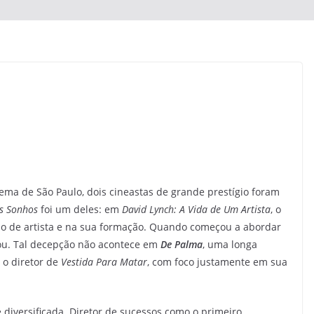
ma de São Paulo, dois cineastas de grande prestígio foram
s Sonhos
foi um deles: em
David Lynch: A Vida de Um Artista
, o
no de artista e na sua formação. Quando começou a abordar
bou. Tal decepção não acontece em
De Palma
, uma longa
 o diretor de
Vestida Para Matar
, com foco justamente em sua
 diversificada. Diretor de sucessos como o primeiro