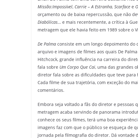
Missão:Impossível
,
Carrie – A Estranha, Scarface
e
O
orçamento ou de baixa repercussão, que não d
Diabólicas
… e mais recentemente, a crítica à Gu
metragem que ele havia feito em 1989 sobre o V
De Palma
consiste em um longo depoimento do ci
arquivo e imagens de filmes aos quais De Palma 
Hitchcock, grande influência na carreira do dir
fala sobre
Um Corpo Que Cai
, uma das grandes o
diretor fala sobre as dificuldades que teve par
Cada filme de sua trajetória, com exceção do ma
comentários.
Embora seja voltado a fãs do diretor e pessoas 
metragem acaba servindo de panorama introdut
conhece os seus filmes, terá uma boa experiênc
imagens faz com que o público se esqueça de 
jornada pela filmografia do diretor. Dá vontade d