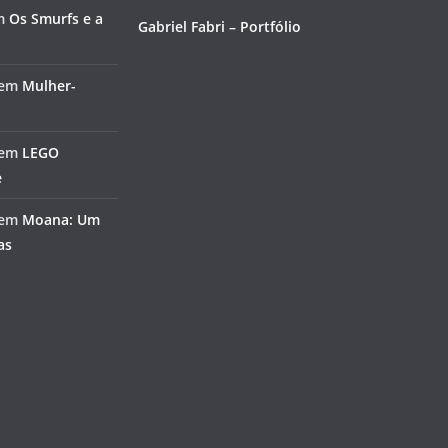
m
Os Smurfs e a
Gabriel Fabri – Portfólio
em
Mulher-
em
LEGO
e
em
Moana: Um
as