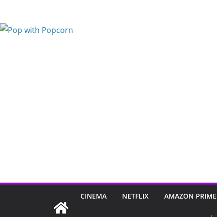
Pular
para
o
conteúdo
CINEMA
NETFLIX
AMAZON PRIME