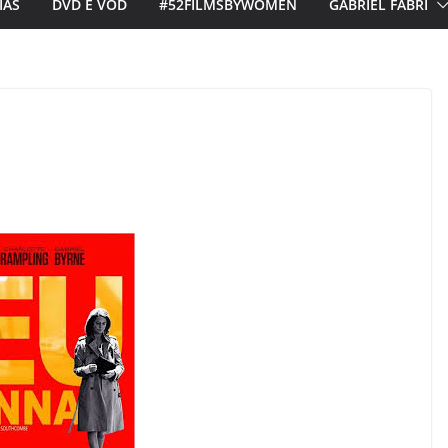
IAS
DVD E VOD
#52FILMSBYWOMEN
GABRIEL FABRI