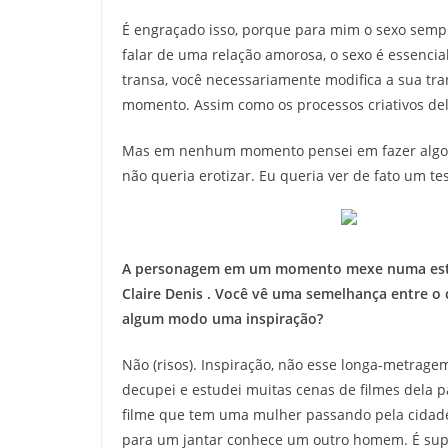
É engraçado isso, porque para mim o sexo sempre
falar de uma relação amorosa, o sexo é essencial
transa, você necessariamente modifica a sua tr
momento. Assim como os processos criativos del
Mas em nenhum momento pensei em fazer algo vi
não queria erotizar. Eu queria ver de fato um t
A personagem em um momento mexe numa estan
Claire Denis . Você vê uma semelhança entre o c
algum modo uma inspiração?
Não (risos). Inspiração, não esse longa-metrage
decupei e estudei muitas cenas de filmes dela p
filme que tem uma mulher passando pela cidade
para um jantar conhece um outro homem. É super