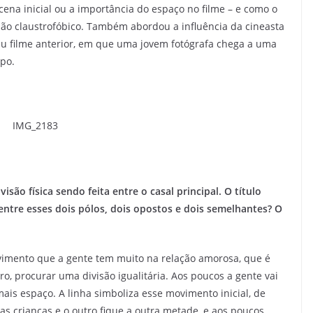
 cena inicial ou a importância do espaço no filme – e como o
ão claustrofóbico. Também abordou a influência da cineasta
u filme anterior, em que uma jovem fotógrafa chega a uma
mpo.
ão física sendo feita entre o casal principal. O título
entre esses dois pólos, dois opostos e dois semelhantes? O
vimento que a gente tem muito na relação amorosa, que é
ro, procurar uma divisão igualitária. Aos poucos a gente vai
s espaço. A linha simboliza esse movimento inicial, de
 crianças e o outro fique a outra metade, e aos poucos