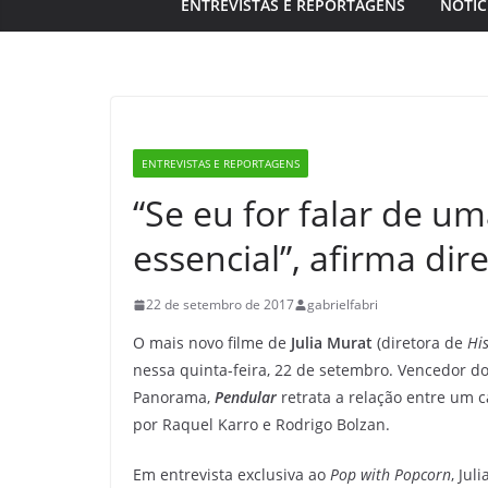
ENTREVISTAS E REPORTAGENS
NOTÍC
ENTREVISTAS E REPORTAGENS
“Se eu for falar de u
essencial”, afirma dir
22 de setembro de 2017
gabrielfabri
O mais novo filme de
Julia Murat
(diretora de
Hi
nessa quinta-feira, 22 de setembro. Vencedor do 
Panorama,
Pendular
retrata a relação entre um c
por Raquel Karro e Rodrigo Bolzan.
Em entrevista exclusiva ao
Pop with Popcorn
, Ju