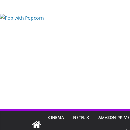
Pular
para
o
conteúdo
CINEMA
NETFLIX
AMAZON PRIME