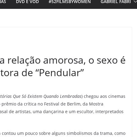
IAS
DVD E VOD
#52FILMSBYWOMEN
GABRIEL FABRI
ma relação amorosa, o sexo é
etora de “Pendular”
stórias Que Só Existem Quando Lembradas
) chegou aos cinemas
prêmio da crítica no Festival de Berlim, da Mostra
asal de artistas, uma dançarina e um escultor, interpretados
lia contou um pouco sobre alguns simbolismos da trama, como