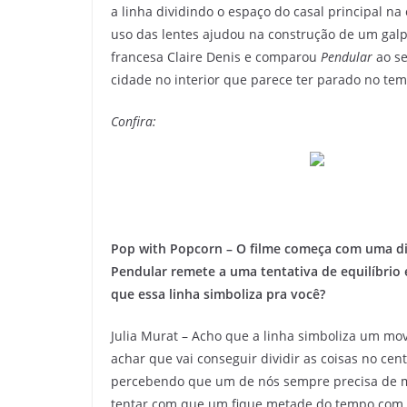
a linha dividindo o espaço do casal principal na
uso das lentes ajudou na construção de um galp
francesa Claire Denis e comparou
Pendular
ao se
cidade no interior que parece ter parado no te
Confira:
Pop with Popcorn – O filme começa com uma divis
Pendular remete a uma tentativa de equilíbrio 
que essa linha simboliza pra você?
Julia Murat – Acho que a linha simboliza um mo
achar que vai conseguir dividir as coisas no cent
percebendo que um de nós sempre precisa de mai
tentar com que um fique metade do tempo com as