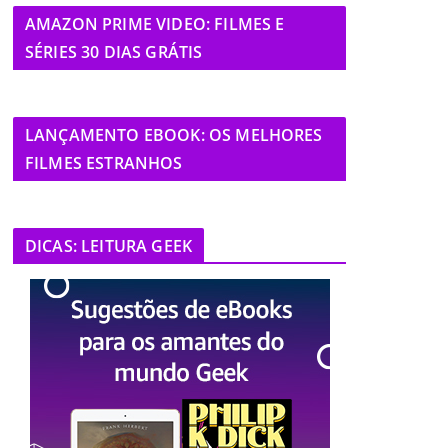
AMAZON PRIME VIDEO: FILMES E
SÉRIES 30 DIAS GRÁTIS
LANÇAMENTO EBOOK: OS MELHORES
FILMES ESTRANHOS
DICAS: LEITURA GEEK