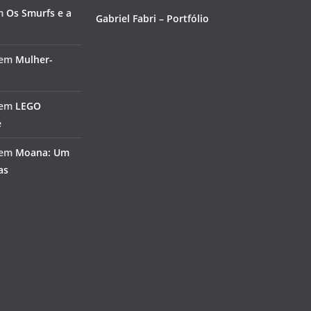
m
Os Smurfs e a
Gabriel Fabri – Portfólio
em
Mulher-
em
LEGO
e
em
Moana: Um
as