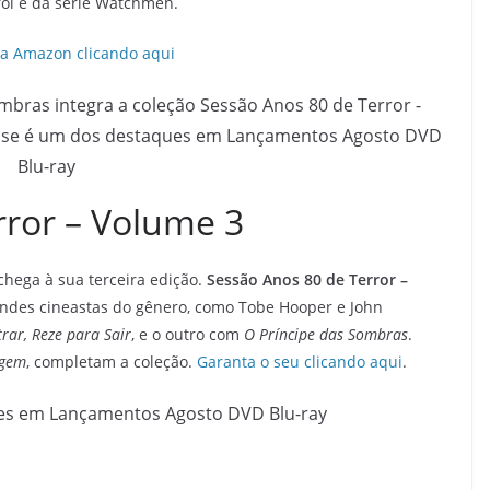
ol e da série Watchmen.
da Amazon clicando aqui
rror – Volume 3
chega à sua terceira edição.
Sessão Anos 80 de Terror –
randes cineastas do gênero, como Tobe Hooper e John
rar, Reze para Sair
, e o outro com
O Príncipe das Sombras
.
agem
, completam a coleção.
Garanta o seu clicando aqui
.