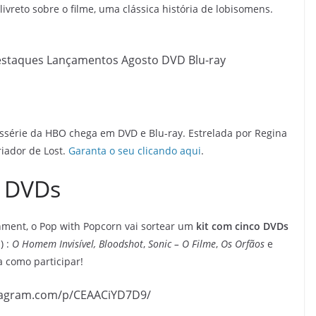
livreto sobre o filme, uma clássica história de lobisomens.
ssérie da HBO chega em DVD e Blu-ray. Estrelada por Regina
riador de Lost.
Garanta o seu clicando aqui
.
s DVDs
nment, o Pop with Popcorn vai sortear um
kit com cinco DVDs
) :
O Homem Invisível,
Bloodshot
,
Sonic – O Filme
,
Os Orfãos
e
ba como participar!
tagram.com/p/CEAACiYD7D9/