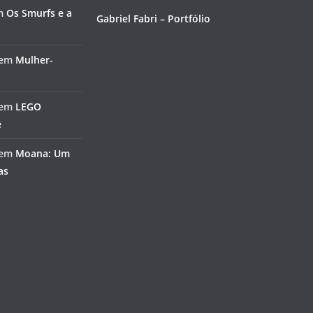
m
Os Smurfs e a
Gabriel Fabri – Portfólio
em
Mulher-
em
LEGO
e
em
Moana: Um
as