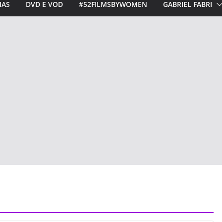
IAS
DVD E VOD
#52FILMSBYWOMEN
GABRIEL FABRI