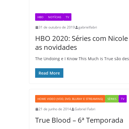
HBO
NOTÍCIAS
TV
31 de outubro de 2019
gabrielfabri
HBO 2020: Séries com Nicole
as novidades
The Undoing e I Know This Much is True são d
Read More
HOME VIDEO (VOD, DVD, BLURAY E STREAMING)
SÉRIES
TV
21 de junho de 2014
Gabriel Fabri
True Blood – 6ª Temporada