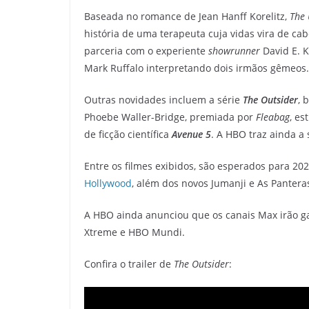
Baseada no romance de Jean Hanff Korelitz,
The
história de uma terapeuta cuja vidas vira de c
parceria com o experiente
showrunner
David E. K
Mark Ruffalo interpretando dois irmãos gêmeos.
Outras novidades incluem a série
The Outsider
, 
Phoebe Waller-Bridge, premiada por
Fleabag
, es
de ficção científica
Avenue 5
. A HBO traz ainda a 
Entre os filmes exibidos, são esperados para 2
Hollywood
, além dos novos Jumanji e As Panter
A HBO ainda anunciou que os canais Max irão 
Xtreme e HBO Mundi.
Confira o trailer de
The Outsider
: