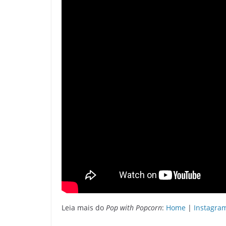
Leia mais do
Pop with Popcorn
:
Home
|
Instagra