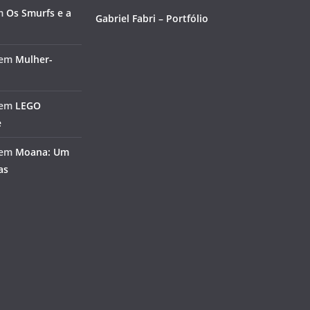
m
Os Smurfs e a
Gabriel Fabri – Portfólio
em
Mulher-
em
LEGO
e
em
Moana: Um
as