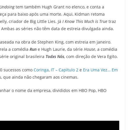
 Undoing
tem também Hugh Grant no elenco, e conta a
abeça para baixo após uma morte. Aqui, Kidman retoma
elly, criador de Big Little Lies. Já
I Know This Much is True
traz
 Ambas as séries não têm data de estreia divulgada ainda.
baseada na obra de Stephen King, com estreia em janeiro.
trela a comédia
Run
e Hugh Laurie, da série
House
, a comédia
série original brasileira
Todxs Nós
, com direção de Vera Egito.
020 sucessos como
Coringa
,
IT – Capítulo 2
e
Era Uma Vez… Em
as, que ainda não chegaram aos cinemas.
ganhar o nome da empresa, divididos em HBO Pop, HBO