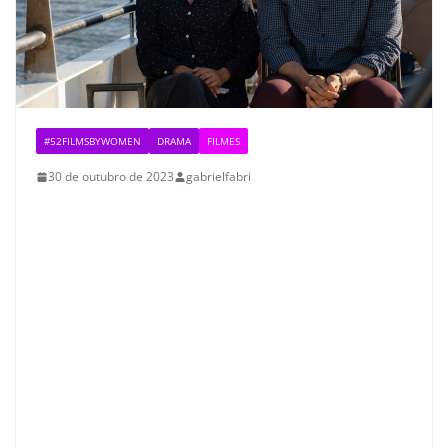
#52FILMSBYWOMEN
DRAMA
FILMES
30 de outubro de 2023
gabrielfabri