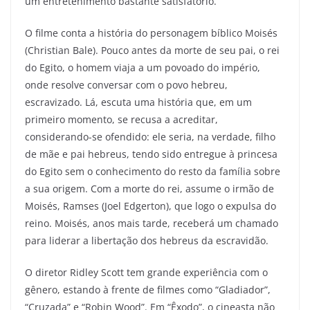
um entretenimento bastante satisfatório.
O filme conta a história do personagem bíblico Moisés
(Christian Bale). Pouco antes da morte de seu pai, o rei
do Egito, o homem viaja a um povoado do império,
onde resolve conversar com o povo hebreu,
escravizado. Lá, escuta uma história que, em um
primeiro momento, se recusa a acreditar,
considerando-se ofendido: ele seria, na verdade, filho
de mãe e pai hebreus, tendo sido entregue à princesa
do Egito sem o conhecimento do resto da família sobre
a sua origem. Com a morte do rei, assume o irmão de
Moisés, Ramses (Joel Edgerton), que logo o expulsa do
reino. Moisés, anos mais tarde, receberá um chamado
para liderar a libertação dos hebreus da escravidão.
O diretor Ridley Scott tem grande experiência com o
gênero, estando à frente de filmes como “Gladiador”,
“Cruzada” e “Robin Wood”. Em “Êxodo”, o cineasta não