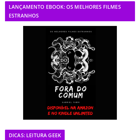
LANÇAMENTO EBOOK: OS MELHORES FILMES
ESTRANHOS
DICAS: LEITURA GEEK