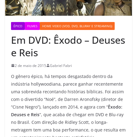
ÉPICO
FILMES
HOME VIDEO (VOD, DVD, BLURAY E STREAMING)
Em DVD: Êxodo – Deuses
e Reis
2 de maio de 2015
Gabriel Fabri
O gênero épico, há tempos desgastado dentro da
indústria hollywoodiana, parece ganhar recentemente
uma sobrevida recontando histórias bíblicas. Foi assim
com o divertido “Noé”, de Darren Aronofsky (diretor de
“Cisne Negro”), lançado em 2014, e agora com “
Êxodo:
Deuses e Reis
“, que acaba de chegar em DVD e Blu-ray
no Brasil. Com direção de Ridley Scott, o longa-
metragem tem uma boa performance, o que resulta em