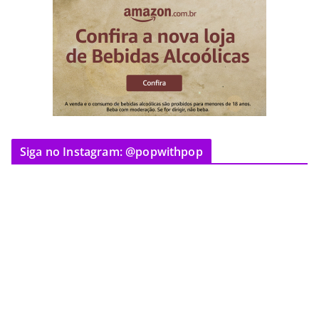
Siga no Instagram: @popwithpop