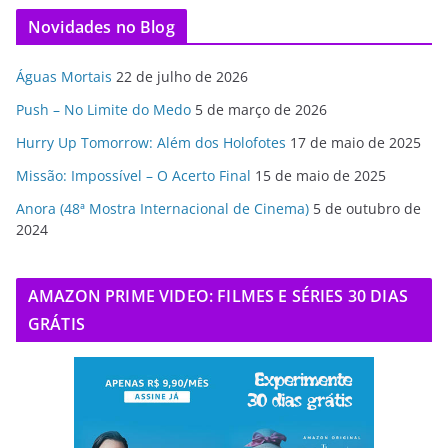
Novidades no Blog
Águas Mortais
22 de julho de 2026
Push – No Limite do Medo
5 de março de 2026
Hurry Up Tomorrow: Além dos Holofotes
17 de maio de 2025
Missão: Impossível – O Acerto Final
15 de maio de 2025
Anora (48ª Mostra Internacional de Cinema)
5 de outubro de
2024
AMAZON PRIME VIDEO: FILMES E SÉRIES 30 DIAS
GRÁTIS