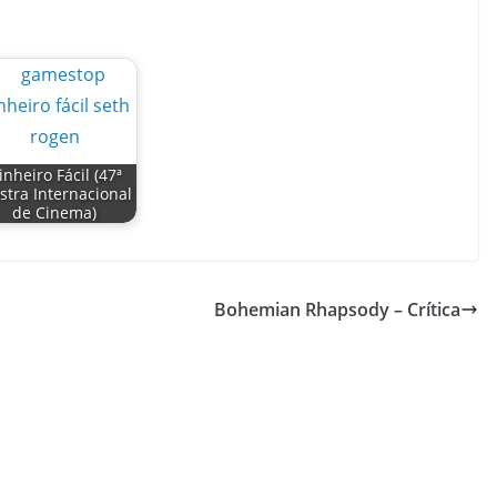
inheiro Fácil (47ª
tra Internacional
de Cinema)
Bohemian Rhapsody – Crítica