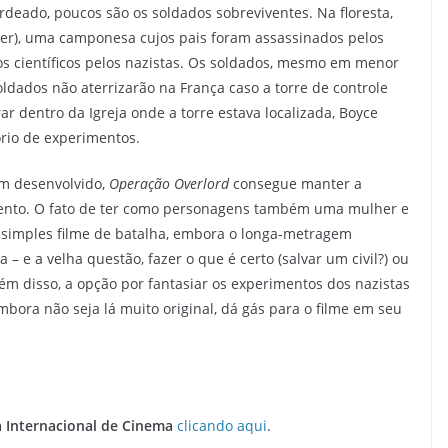
deado, poucos são os soldados sobreviventes. Na floresta,
vier), uma camponesa cujos pais foram assassinados pelos
os científicos pelos nazistas. Os soldados, mesmo em menor
dados não aterrizarão na França caso a torre de controle
ar dentro da Igreja onde a torre estava localizada, Boyce
ório de experimentos.
m desenvolvido,
Operação Overlord
consegue manter a
mento. O fato de ter como personagens também uma mulher e
simples filme de batalha, embora o longa-metragem
 – e a velha questão, fazer o que é certo (salvar um civil?) ou
lém disso, a opção por fantasiar os experimentos dos nazistas
embora não seja lá muito original, dá gás para o filme em seu
 Internacional de Cinema
clicando aqui
.