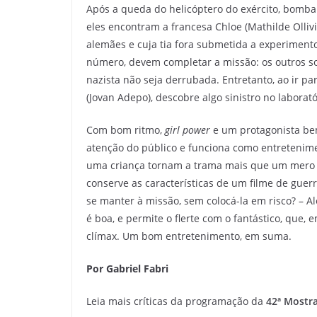
Após a queda do helicóptero do exército, bombar
eles encontram a francesa Chloe (Mathilde Olli
alemães e cuja tia fora submetida a experiment
número, devem completar a missão: os outros sol
nazista não seja derrubada. Entretanto, ao ir par
(Jovan Adepo), descobre algo sinistro no laborat
Com bom ritmo,
girl power
e um protagonista be
atenção do público e funciona como entreteni
uma criança tornam a trama mais que um mero 
conserve as características de um filme de guerra
se manter à missão, sem colocá-la em risco? – A
é boa, e permite o flerte com o fantástico, que, 
clímax. Um bom entretenimento, em suma.
Por Gabriel Fabri
Leia mais críticas da programação da
42ª Mostra