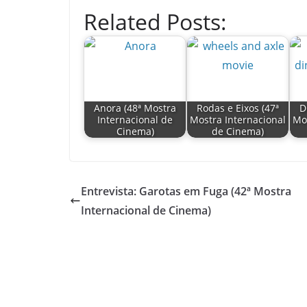
Related Posts:
Anora (48ª Mostra
Rodas e Eixos (47ª
D
Internacional de
Mostra Internacional
Mos
Cinema)
de Cinema)
Entrevista: Garotas em Fuga (42ª Mostra
Internacional de Cinema)