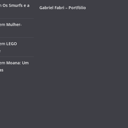
m
Os Smurfs e a
Gabriel Fabri – Portfólio
em
Mulher-
em
LEGO
e
em
Moana: Um
as