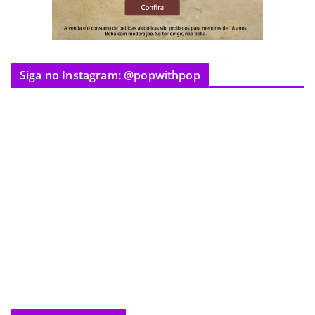
Siga no Instagram: @popwithpop