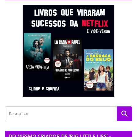
DO MESMO CRIADOR DE ‘BIG LITTLE LIES’ –