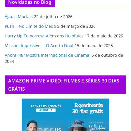
Novidades no Blog
Águas Mortais
22 de julho de 2026
Push – No Limite do Medo
5 de março de 2026
Hurry Up Tomorrow: Além dos Holofotes
17 de maio de 2025
Missão: Impossível – O Acerto Final
15 de maio de 2025
Anora (48ª Mostra Internacional de Cinema)
5 de outubro de
2024
AMAZON PRIME VIDEO: FILMES E SÉRIES 30 DIAS
GRÁTIS