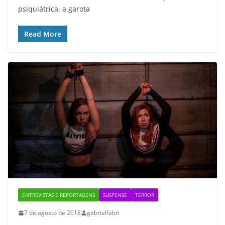
psiquiátrica, a garota
Read More
ENTREVISTAS E REPORTAGENS
SUSPENSE
TERROR
7 de agosto de 2018
gabrielfabri