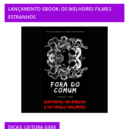
LANÇAMENTO EBOOK: OS MELHORES FILMES
ESTRANHOS
DICAS: LEITURA GEEK