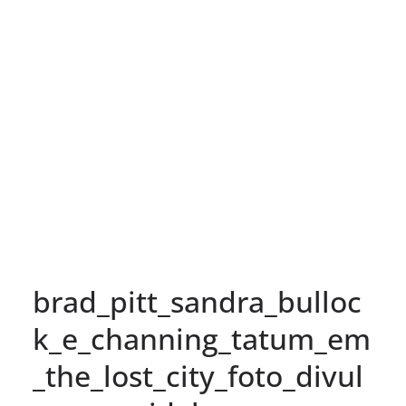
brad_pitt_sandra_bulloc
k_e_channing_tatum_em
_the_lost_city_foto_divul