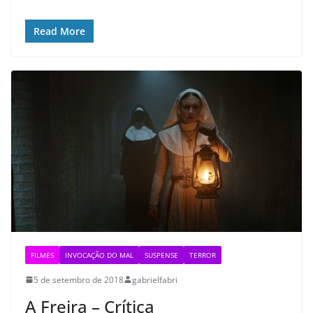
Read More
FILMES
INVOCAÇÃO DO MAL
SUSPENSE
TERROR
5 de setembro de 2018
gabrielfabri
A Freira – Crítica