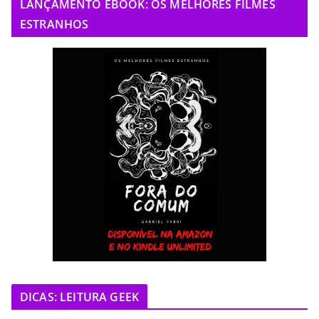
LANÇAMENTO EBOOK: OS MELHORES FILMES
ESTRANHOS
DICAS: LEITURA GEEK