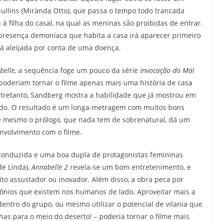
Mullins (Miranda Otto), que passa o tempo todo trancada
 filha do casal, na qual as meninas são proibidas de entrar.
presença demoníaca que habita a casa irá aparecer primeiro
stá aleijada por conta de uma doença.
belle
, a sequência foge um pouco da série
Invocação do Mal
 poderiam tornar o filme apenas mais uma história de casa
Entretanto, Sandberg mostra a habilidade que já mostrou em
do. O resultado é um longa-metragem com muitos bons
é mesmo o prólogo, que nada tem de sobrenatural, dá um
envolvimento com o filme.
conduzida e uma boa dupla de protagonistas femininas
de Linda),
Annabelle 2
revela-se um bom entretenimento, e
ito assustador ou inovador. Além disso, a obra peca por
ônios que existem nos humanos de lado. Aproveitar mais a
dentro do grupo, ou mesmo utilizar o potencial de vilania que
has para o meio do deserto! – poderia tornar o filme mais