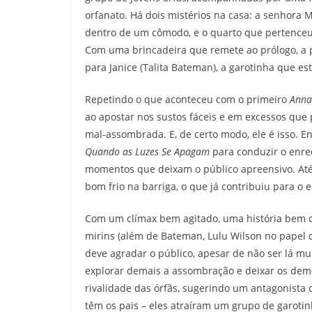
orfanato. Há dois mistérios na casa: a senhora 
dentro de um cômodo, e o quarto que pertenceu à
Com uma brincadeira que remete ao prólogo, a 
para Janice (Talita Bateman), a garotinha que e
Repetindo o que aconteceu com o primeiro
Anna
ao apostar nos sustos fáceis e em excessos que
mal-assombrada. E, de certo modo, ele é isso. 
Quando as Luzes Se Apagam
para conduzir o enre
momentos que deixam o público apreensivo. At
bom frio na barriga, o que já contribuiu para o 
Com um clímax bem agitado, uma história bem 
mirins (além de Bateman, Lulu Wilson no papel 
deve agradar o público, apesar de não ser lá mu
explorar demais a assombração e deixar os dem
rivalidade das órfãs, sugerindo um antagonista 
têm os pais – eles atraíram um grupo de garotin