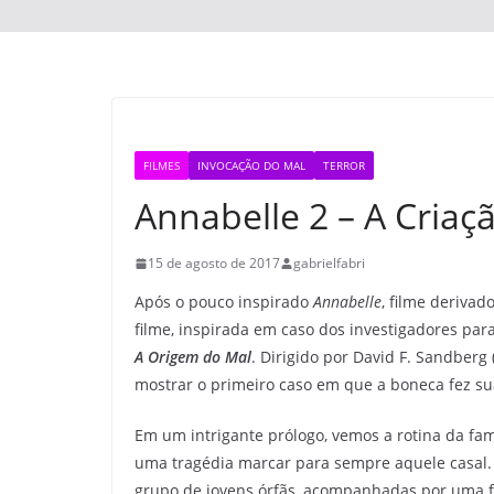
FILMES
INVOCAÇÃO DO MAL
TERROR
Annabelle 2 – A Criaç
15 de agosto de 2017
gabrielfabri
Após o pouco inspirado
Annabelle
, filme deriva
filme, inspirada em caso dos investigadores par
A Origem do Mal
. Dirigido por David F. Sandberg 
mostrar o primeiro caso em que a boneca fez su
Em um intrigante prólogo, vemos a rotina da fam
uma tragédia marcar para sempre aquele casal.
grupo de jovens órfãs, acompanhadas por uma fr