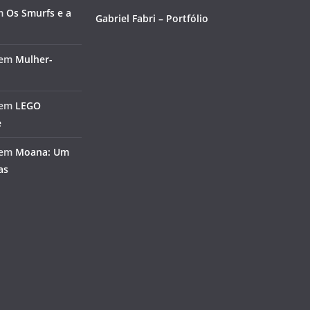
m
Os Smurfs e a
Gabriel Fabri – Portfólio
em
Mulher-
em
LEGO
e
em
Moana: Um
as