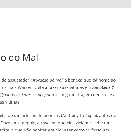
ão do Mal
do do assustador
Invocação do Mal
, a boneca que dá nome ao
anormais Warren, volta a fazer suas vítimas em
Annabelle 2 –
(
Quando as Luzes se Apagam
), o longa-metragem dedica-se a
as vítimas.
ília de um artesão de bonecas (Anthony LaPaglia), antes de
 Doze anos depois, a casa em que eles viviam recebe um
eira, e que irão habitar aquele lugar como se fosse um