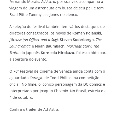
Fernando Morais.
Ad Astra
, por sua vez, acompanha a
viagem de um astronauta em busca de seu pai, e tem
Brad Pitt e Tommy Lee Jones no elenco.
A seleção do festival também tem vários destaques de
diretores consagrados: os novos de
Roman Polanski
,
J’Accuse (An Officer and a Spy)
;
Steven Soderbergh
,
The
Laundromat
; e
Noah Baumbach
,
Marriage Story
.
The
Truth
, do japonês
Kore-eda Hirokazu
, foi escolhido para
a abertura do evento.
O 76º Festival de Cinema de Veneza ainda conta com o
aguardado
Coringa
, de Todd Philips, na competição
oficial. No filme, o icônico personagem da DC Comics é
interpretado por Joaquin Phoenix. No Brasil, estreia dia
4 de outubro.
Confira o trailer de Ad Astra: