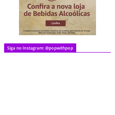
Siga no Instagram: @popwithpop