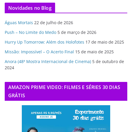
Novidades no Blog
Águas Mortais
22 de julho de 2026
Push – No Limite do Medo
5 de março de 2026
Hurry Up Tomorrow: Além dos Holofotes
17 de maio de 2025
Missão: Impossível – O Acerto Final
15 de maio de 2025
Anora (48ª Mostra Internacional de Cinema)
5 de outubro de
2024
AMAZON PRIME VIDEO: FILMES E SÉRIES 30 DIAS
GRÁTIS