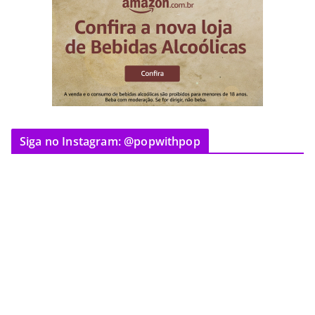
Siga no Instagram: @popwithpop