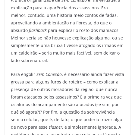
A única originalidade de
Sem Conexão
é, na verdade, a
explicação para a aparência dos assassinos. Era
melhor, contudo, uma história meio contos de fadas,
aproveitando a ambientação na floresta, do que o
absurdo
flashback
para explicar o rosto dos maníacos.
Melhor seria se não houvesse explicação alguma, ou se
simplesmente uma bruxa tivesse afogado os irmãos em
um caldeirão – seria muito mais factível, sem deixar o
lado sobrenatural.
Para engolir
Sem Conexão
, é necessário ainda fazer vista
grossa para alguns furos de roteiro – como explicar a
presença de outros moradores da região, que nunca
foram atacados pelos assassinos? É a primeira vez que
os alunos do acampamento são atacados (se sim, por
quê só agora?)? Por fim, a questão da sobrevivência
sem o celular, que é, de fato, o que poderia trazer algo
de novo para esse
slasher,
é simplesmente ignorada. A
metáfora de que a juventude, sem celular, está morta,