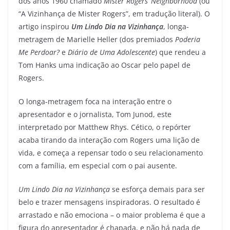
dos anos 1960 chamado
Mister Rogers’ Neighborhood
(ou
“A Vizinhança de Mister Rogers”, em tradução literal). O
artigo inspirou
Um Lindo Dia na Vizinhança
, longa-
metragem de Marielle Heller (dos premiados
Poderia
Me Perdoar?
e
Diário de Uma Adolescente
) que rendeu a
Tom Hanks uma indicação ao Oscar pelo papel de
Rogers.
O longa-metragem foca na interação entre o
apresentador e o jornalista, Tom Junod, este
interpretado por Matthew Rhys. Cético, o repórter
acaba tirando da interação com Rogers uma lição de
vida, e começa a repensar todo o seu relacionamento
com a família, em especial com o pai ausente.
Um Lindo Dia na Vizinhança
se esforça demais para ser
belo e trazer mensagens inspiradoras. O resultado é
arrastado e não emociona – o maior problema é que a
figura do apresentador é chapada, e não há nada de