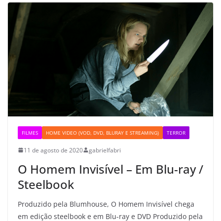
FILMES
HOME VIDEO (VOD, DVD, BLURAY E STREAMING)
TERROR
11 de agosto de 2020
gabrielfabri
O Homem Invisível – Em Blu-ray /
Steelbook
Produzido pela Blumhouse, O Homem Invisível chega
em edição steelbook e em Blu-ray e DVD Produzido pela