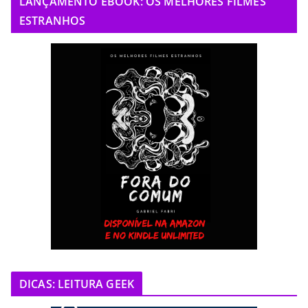
LANÇAMENTO EBOOK: OS MELHORES FILMES
ESTRANHOS
DICAS: LEITURA GEEK