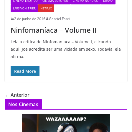
CINEMA ERÓTICO
CINEMA EUROPEU
CINEMA NÓRDICO
DRAMA
LARS VON TRIER
NETFLIX
2 de junho de 2016
Gabriel Fabri
Ninfomaníaca – Volume II
Leia a crítica de Ninfomaníaca – Volume I, clicando
aqui. Joe acredita ser uma viciada em sexo. Todavia, ela
afirma,
Read More
← Anterior
Nos Cinemas